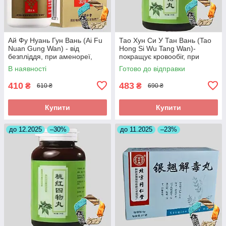
Ай Фу Нуань Гун Вань (Ai Fu
Тао Хун Си У Тан Вань (Tao
Nuan Gung Wan) - від
Hong Si Wu Tang Wan)-
безпліддя, при аменореї,
покращує кровообіг, при
загрозі викидня
інсульті, головних болях
В наявності
Готово до відправки
410
483
₴
₴
610 ₴
690 ₴
Купити
Купити
до 12.2025
–30%
до 11.2025
–23%