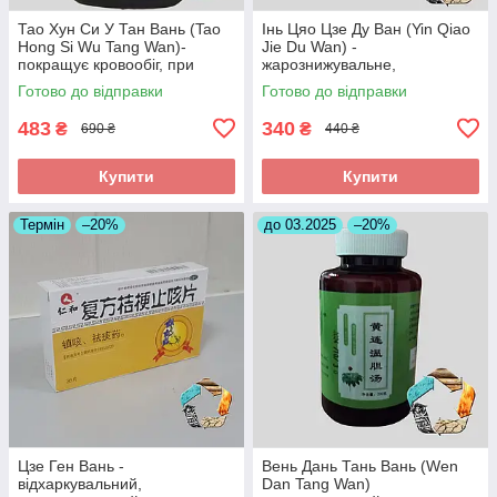
Тао Хун Си У Тан Вань (Tao
Інь Цяо Цзе Ду Ван (Yin Qiao
Hong Si Wu Tang Wan)-
Jie Du Wan) -
покращує кровообіг, при
жарознижувальне,
інсульті, головних болях
протизапальне,антиалергічне
Готово до відправки
Готово до відправки
483
340
₴
₴
690 ₴
440 ₴
Купити
Купити
Термін
–20%
до 03.2025
–20%
Цзе Ген Вань -
Вень Дань Тань Вань (Wen
відхаркувальний,
Dan Tang Wan)