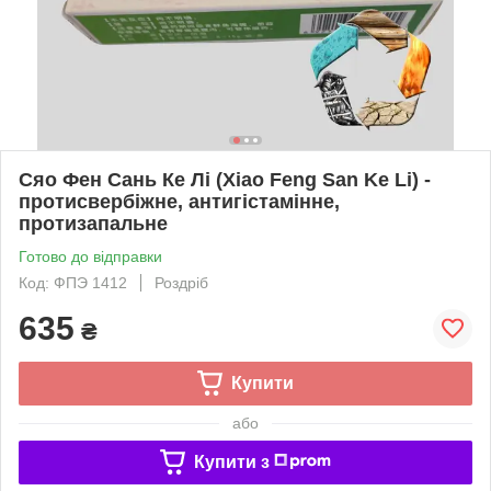
Сяо Фен Сань Ке Лі (Xiao Feng San Ke Li) -
протисвербіжне, антигістамінне,
протизапальне
Готово до відправки
Код: ФПЭ 1412
Роздріб
635
₴
Купити
або
Купити з