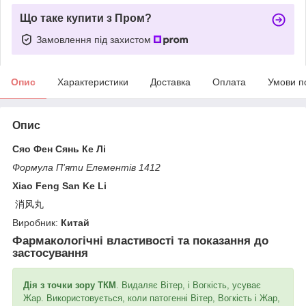
Що таке купити з Пром?
Замовлення під захистом
Опис
Характеристики
Доставка
Оплата
Умови п
Опис
Сяо Фен Сянь Ке Лі
Формула П'яти Елементів 1412
Xiao Feng San Ke Li
消风丸
Виробник:
Китай
Фармакологічні властивості та показання до
застосування
Дія з точки зору ТКМ
. Видаляє Вітер, і Вогкість, усуває
Жар. Використовується, коли патогенні Вітер, Вогкість і Жар,