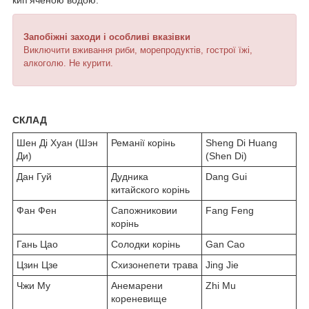
кип'яченою водою.
Запобіжні заходи і особливі вказівки
Виключити вживання риби, морепродуктів, гострої їжі,
алкоголю. Не курити.
СКЛАД
Шен Ді Хуан (Шэн
Реманії корінь
Sheng Di Huang
Ди)
(Shen Di)
Дан Гуй
Дудника
Dang Gui
китайского корінь
Фан Фен
Сапожниковии
Fang Feng
корінь
Гань Цао
Солодки корінь
Gan Cao
Цзин Цзе
Схизонепети трава
Jing Jie
Чжи Му
Анемарени
Zhi Mu
кореневище