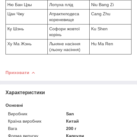
Ню Бан Цзы
Лопуха плід
Niu Bang Zi
Цан Чжу
Атрактилодеса
Cang Zhu
кореневище
Ку Шэнь
Софори жовтої
Ku Shen
корінь
Ху Ма Жэнь
Льняне насіння
Hu Ma Ren
(льону насіння)
Приховати
Характеристики
Основні
Виробник
San
Країна виробник
Китай
Вага
200 г
Форма випуску
Капсули