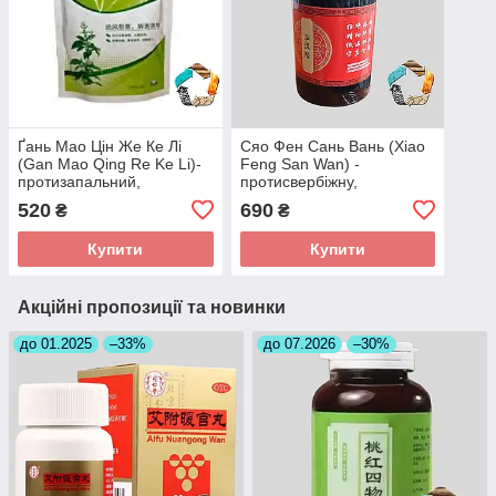
Ґань Мао Цін Же Ке Лі
Сяо Фен Сань Вань (Xiao
(Gan Mao Qing Re Ke Li)-
Feng San Wan) -
протизапальний,
протисвербіжну,
жарознижувальний,
протизапальну
520
690
₴
₴
відхаркувальний
Купити
Купити
Акційні пропозиції та новинки
до 01.2025
–33%
до 07.2026
–30%