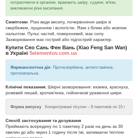
потрапляючи в організм, вражають шкіру, судини, м'язи,
викликаючи різні висипання.
Симптоми
. Різні види висипу, почервоніння шкіри зі
свербежем, лущенням і вологістю. Язик з білим або жовтим
нальотом. Пульс частий, поверхневий, має силу.
Захворювання має гострий або підгострий характер.
Купити
Сяо Сань Фен Вань (Xiao Feng San Wan)
в Україні
5elementov.com.ua
Фармакологічна дія
. Протисвербіжна, антигістамінна,
протизапальна.
Клінічні показання.
Шкірні захворювання: екзема, краснуха,
рожевий лишай, кропив'янка, гнійничкові ураження шкіри.
Форма випуску
Концентровані пігулки – 8 пакетиків по 15 г
Спосіб застосування та дозування
Приймають всередину по 1 пакетику 2 рази на день за 30
хвилин до або через 1 годину після їжі, запиваючи теплою