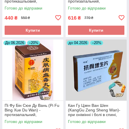
протикашльовий,
протизапальний,
протизапальний
знеболюючий, при
Готово до відправки
Готово до відправки
холециститі
440
616
₴
₴
550 ₴
770 ₴
Купити
Купити
До 06.2026
–20%
до 04.2026
–20%
Пі Фу Бін Сюе Ду Вань (Pi Fu
Кан Гу Цзен Ван Шен
Bing Xue Du Wan) -
(KangGu Zeng Sheng Wаn)-
протизапальний,
при онімінні і болі в спині,
протиалергічний,
остеохондрозі, радикуліті,
Готово до відправки
Готово до відправки
протисвербіжний,
протрузії
антигістамінний