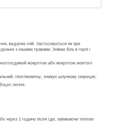
ння, видаляє гній. Застосовується як при
єднанні з іншими травами. Знімає біль в горлі і
трудноотходимой мокротою або мокротою жовтого
льний, гіпоглікемічну, знижує шлункову секрецію.
абсцес легені.
бо через 1 годину після їди, запиваючи теплою