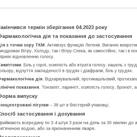
Закінчився термін зберігання 04.2023 року
Фармакологічна дія та показання до застосування
ія з точки зору ТКМ
. Активізує функцію Легенів. Виганяє мокроти
индромах Вітру, Холоду, так і Вітру-Спека, як самостійно, так і в по
прияє відновленню голосу.
Симптоми
. Біль у горлі, осиплість або втрата голосу, кашель з 
ольору, відчуття закладеності в грудях і діафрагмі, біль у грудях.
Фармакологічна дія
. Відхаркувальний, протикашльовий, протизапа
лінічні показання
. Тонзиліт, ларингіт, осиплість голосу, бронхіт, 
Форма випуску
онцентровані пігулки
– 36 шт в блістерній упаковці.
Спосіб застосування і дозування
риймають всередину по 3-4 штук 3 рази на день за 30 хвилин до а
ип'яченою водою, або за призначенням лікаря.