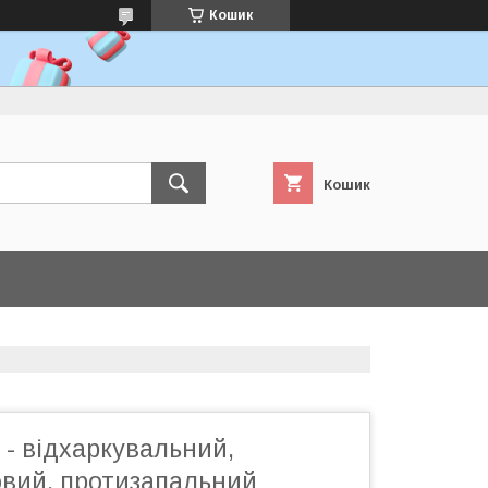
Кошик
Кошик
 - відхаркувальний,
вий, протизапальний