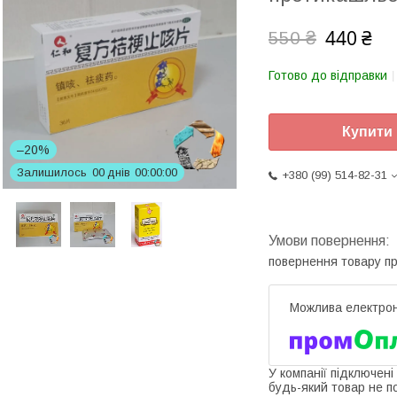
440 ₴
550 ₴
Готово до відправки
Купити
–20%
Залишилось
0
0
днів
0
0
0
0
0
0
+380 (99) 514-82-31
повернення товару п
У компанії підключені
будь-який товар не п