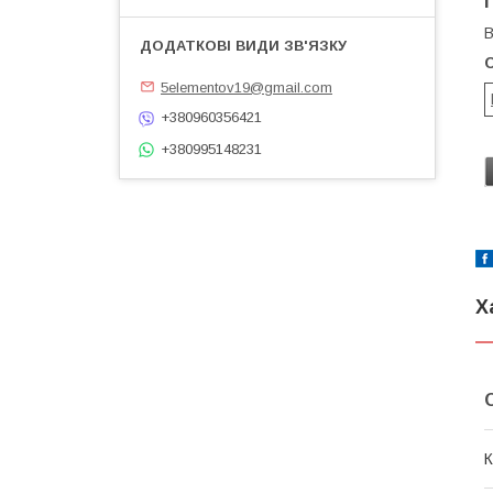
В
5elementov19@gmail.com
+380960356421
+380995148231
Х
К