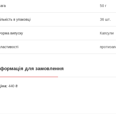
ага
50 г
ількість в упаковці
36 шт.
орма випуску
Капсули
ластивості
протизап
нформація для замовлення
іна:
440 ₴