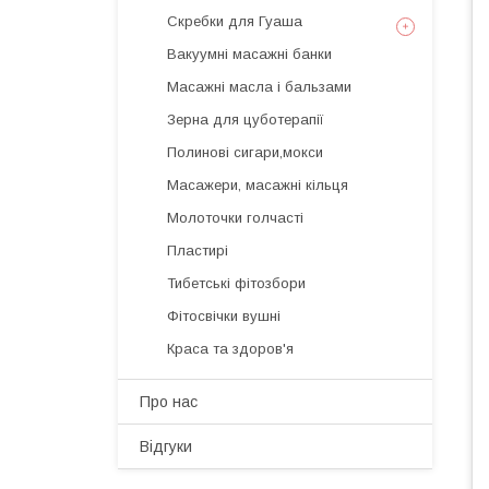
Скребки для Гуаша
Вакуумні масажні банки
Масажні масла і бальзами
Зерна для цуботерапії
Полинові сигари,мокси
Масажери, масажні кільця
Молоточки голчасті
Пластирі
Тибетські фітозбори
Фітосвічки вушні
Краса та здоров'я
Про нас
Відгуки