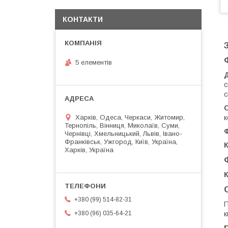
КОНТАКТИ
5 елементів
Д
с
с
Харків, Одеса, Черкаси, Житомир,
к
Тернопіль, Вінниця, Миколаїв, Суми,
Чернівці, Хмельницький, Львів, Івано-
Франківськ, Ужгород, Київ, Україна,
К
Харків, Україна
К
+380 (99) 514-82-31
П
к
+380 (96) 035-64-21