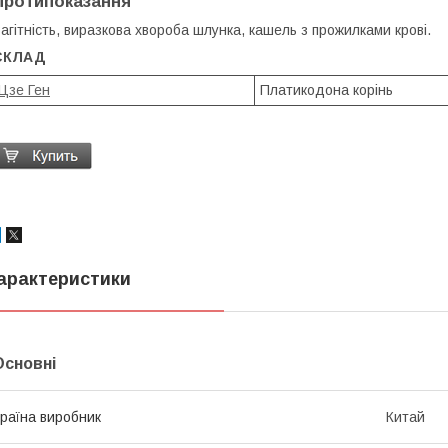
Протипоказання
агітність, виразкова хвороба шлунка, кашель з прожилками крові.
СКЛАД
Цзе Ген
Платикодона корінь
арактеристики
Основні
раїна виробник
Китай