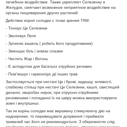
лечебное воздействие. Также укрепляет Селезенку и
Желудок, смягчает возможное неприятное воздействие на
органы пищеварения других растений.
Действие корня солодки с точки зрения ТКМ:
- Тонізує Ци Селезінки
- Зволожує Легкі
- Зупиняє кашель ( робить його продуктивним)
- Зменшує біль і знімає спазми
- Чистить Жар і Вогонь
- Є антидотом для багатьох отруйних речовин
- Пом'якшує і гармонізує дії інших трав
Застосовується при нестачі Ци і Крові, задишці, млявості,
слабкому стільці при нестачі Ци Селезінки, кашлі, свистящей
диханні, хворобах нирок, при отруєнні отруйними
речовинами і попаданні їх на шкіру можна використовувати
зовні і внутрішньо.
Так як корінь солодки має виражену стимулюючу дію на
наднирники, то перевищувати дозування і приймати
тривалий час його не рекомендується. З обережністю слід