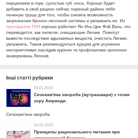
першением в горе, сухостью губ. носа. Хорошо будет
добавить в свой рацион сейчас пареный дайкон либо
печеную грушу для того, чтобы снизить возможность
загрязнения бронхо-легочной системы и увлажнить ее. Из
препаратов ТКМ
хорошо работает Ян Инь Цин Фэй Вань, что
переводится, как пилюли, очищающие Легкие. Помогут
вывести последствие вдыхаемых веществ, очистить Легкие,
увлажнить. Також рекомендується курцям для усунення
несприятливих наслідків куріння та профілактики хронічних
захворювань Легенів.
Інші статті рубрики
04.01.2020
Сечокам'яна хвороба (мутрашмари) з точки
зору Аюрведи.
Сечокам'яна хвороба
04.01.2020
Принципы рационального питания при