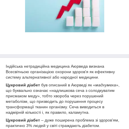
Індійська нетрадиційна медицина Аюрведа визнана
Всесвітньою організацією охорони здоров'я як ефективну
систему альтернативної або народної медицини.
Цукровий діабет
був описаний в Аюрведі як «
мадхумеха
»,
що буквально означає «надлишкова сеча з солодкуватим
присмаком меду», тобто хвороба через порушений
метаболізм, що призводить до порушення процесу
трансформації тканин організму. Сеча виводиться в
надмірній кількості і, як правило, каламутна.
Цукровий діабет
– дуже поширена проблема зі здоров'ям,
практично 3% людей у світі страждають діабетом.