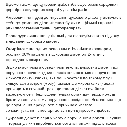
Відомо також, що цукровий діабет збільшує ризик серцевих і
цереброваскулярних хвороб у два-сім разів.
Аюрведичний підхід до лікування цукрового діабету включає в
себе дотримання дієти як способу життя, фізичні вправи і
різні гіпоглікемічні трави і фітопрепарати.
Процедури очищення унікальні для аюрведічеського підходу
в лікуванні цукрового діабету.
Ожиріння
є ще одним основним етіологічним фактором,
оскільки 80% пацієнтів з цукровим діабетом 2-го типу,
страждають ожирінням.
Згідно класичним аюрведичний текстів, цукровий діабет і всі
порушення сечовивідних шляхів починаються з порушення
кількості слизу (
капха
), яка поширюється по всьому тілу і
змішується з жиром (
меду
). Змішана з жиром слиз (
капха
)
проходить в сечовий тракт, де взаємодіє з звичайним
висновком сечі. Інші рідини (
мала
) організму також можуть
брати участь у такому порушенні прохідності. Вважається, що
це порушення прохідності є причиною частого
сечовипускання, спостерігається при цукровому діабеті.
Цукровий діабет в першу чергу є порушенням роботи інсуліну
– гормону, який виробляється бета-клітинами підшлункової