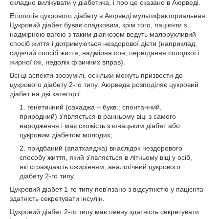
складно вилікувати у діабетика, і про це сказано в Аюрведі.
Етіологія цукрового діабету в Аюрведі мультифакториальная.
Цукровий діабет буває спадковим, крім того, пацієнти з
надмірною вагою з таким діагнозом ведуть малорухливий
спосіб життя і дотримуються нездорової дієти (наприклад,
сидячий спосіб життя, надмірна сон, переїдання солодкої і
жирної їжі, недолік фізичних вправ).
Всі ці аспекти зрозумілі, оскільки можуть призвести до
цукрового діабету 2-го типу. Аюрведа розподіляє цукровий
діабет на дві категорії:
генетичний (сахаджа – букв.: спонтанний,
природний) з'являється в ранньому віці з самого
народження і має схожість з юнацьким діабет або
цукровим діабетом молодих;
придбаний (апатхаяджа) внаслідок нездорового
способу життя, який з'являється в літньому віці у осіб,
які страждають ожирінням, аналогічний цукрового
діабету 2-го типу.
Цукровий діабет 1-го типу пов'язано з відсутністю у пацієнта
здатність секретувати інсулін.
Цукровий діабет 2-го типу має певну здатність секретувати