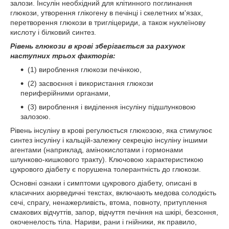
залози. Інсулін необхідний для клітинного поглинання
глюкози, утворення глікогену в печінці і скелетних м'язах,
перетворення глюкози в тригліцериди, а також нуклеїнову
кислоту і білковий синтез.
Рівень глюкози в крові зберігається за рахунок
наступних трьох факторів:
(1) вироблення глюкози печінкою,
(2) засвоєння і використання глюкози
периферійними органами,
(3) вироблення і виділення інсуліну підшлунковою
залозою.
Рівень інсуліну в крові регулюється глюкозою, яка стимулює
синтез інсуліну і кальцій-залежну секрецію інсуліну іншими
агентами (наприклад, амінокислотами і гормонами
шлунково-кишкового тракту). Ключовою характеристикою
цукрового діабету є порушена толерантність до глюкози.
Основні ознаки і симптоми цукрового діабету, описані в
класичних аюрведичні текстах, включають медова солодкість
сечі, спрагу, ненажерливість, втома, повноту, притуплення
смакових відчуттів, запор, відчуття печіння на шкірі, безсоння,
окоченелость тіла. Нариви, рани і гнійники, як правило,