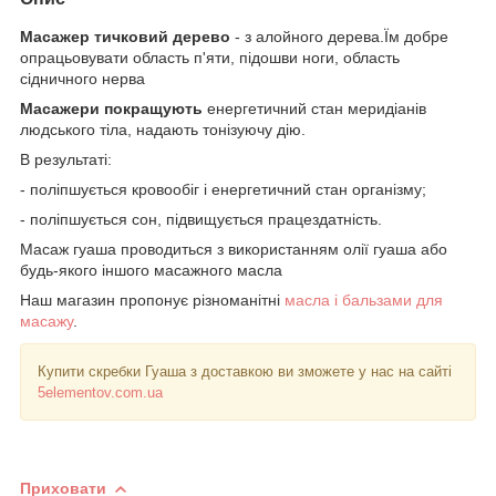
Масажер тичковий дерево
- з алойного дерева.Їм добре
опрацьовувати область п'яти, підошви ноги, область
сідничного нерва
Масажери покращують
енергетичний стан меридіанів
людського тіла, надають тонізуючу дію.
В результаті:
- поліпшується кровообіг і енергетичний стан організму;
- поліпшується сон, підвищується працездатність.
Масаж гуаша проводиться з використанням олії гуаша або
будь-якого іншого масажного масла
Наш магазин пропонує різноманітні
масла і бальзами для
масажу
.
Купити скребки Гуаша з доставкою ви зможете у нас на сайті
5elementov.com.ua
Приховати