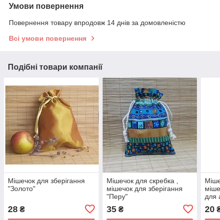
Умови повернення
Повернення товару впродовж 14 днів за домовленістю
Всі умови повернення
Подібні товари компанії
Мішечок для зберігання
Мішечок для скребка ,
Міше
"Золото"
мішечок для зберігання
міше
"Перу"
для 
28
35
20
₴
₴