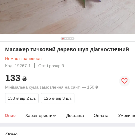
Масажер тичковий дерево щуп діагностичний
Немає в наявності
Код: 19267-1
Опт і роздріб
133
₴
Мінімальна сума замовлення на сайті — 150 ₴
130 ₴
від 2 шт.
125 ₴
від 3 шт.
Опис
Характеристики
Доставка
Оплата
Умови п
Опис