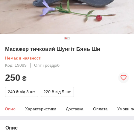
Масажер тичковий Шунгіт Бянь Ши
Немає в наявності
Код: 19089
Опт і роздріб
250
₴
240 ₴
від 3 шт.
220 ₴
від 5 шт.
Опис
Характеристики
Доставка
Оплата
Умови п
Опис