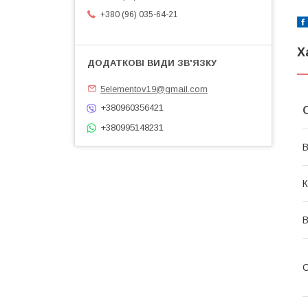
+380 (96) 035-64-21
Х
5elementov19@gmail.com
+380960356421
+380995148231
В
К
В