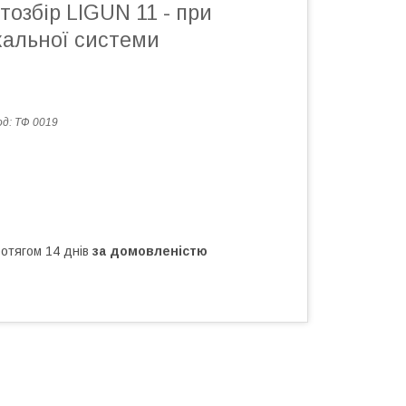
тозбір LIGUN 11 - при
хальної системи
од:
ТФ 0019
ротягом 14 днів
за домовленістю