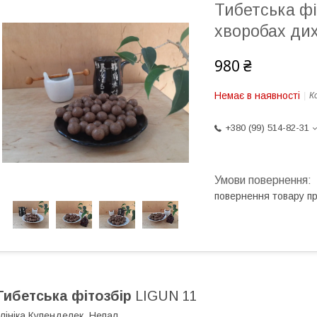
Тибетська фі
хворобах ди
980 ₴
Немає в наявності
К
+380 (99) 514-82-31
повернення товару п
Тибетська фітозбір
LIGUN 11
лініка Купенделек, Непал