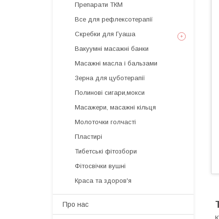
Препарати ТКМ
Все для рефлексотерапії
Скребки для Гуаша
Вакуумні масажні банки
Масажні масла і бальзами
Зерна для цуботерапії
Полинові сигари,мокси
Масажери, масажні кільця
Молоточки голчасті
Пластирі
Тибетські фітозбори
Фітосвічки вушні
Краса та здоров'я
Про нас
К