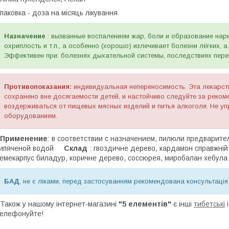
паковка - доза на місяць лікування
Назначение
: вызванные воспалением жар, боли и образование нарыв
охриплость и т.п., а особенно (хорошо) излечивает болезни лёгких, а
Эффективен при: болезнях дыхательной системы, последствиях пере
Противопоказания:
индивидуальная непереносимость. Эта лекарст
сохранено вне досягаемости детей, и настойчиво следуйте за реко
воздерживаться от пищевых мясных изделий и питья алкоголя. Не уп
оборудованием.
Применение
: в соответствии с назначением, пилюли предварите
кипяченой водой
Склад
: гвоздичне дерево, кардамон справжній
емекарпус биладур, коричне дерево, соссюрея, миробалан хебула 
БАД
, не є ліками, перед застосуванням рекомендована консультація
акож у нашому інтернет-магазині
"5 елементів"
є інші
тибетські
елефонуйте!