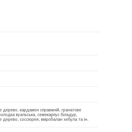
е дерево, кардамон справжній, гранатове
солодка вуальська, семекарпус біладур,
е дерево, соссюрея, миробалан хебула та ін.