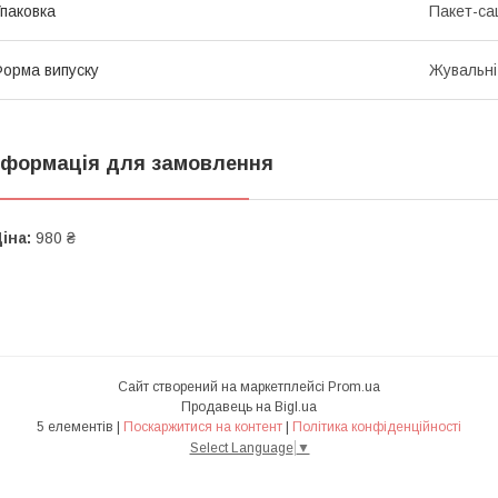
паковка
Пакет-с
орма випуску
Жувальні
нформація для замовлення
іна:
980 ₴
Сайт створений на маркетплейсі
Prom.ua
Продавець на Bigl.ua
5 елементів |
Поскаржитися на контент
|
Політика конфіденційності
Select Language
▼