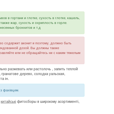
ов в гортани и глотке, сухость в глотке, кашель,
 также жар, сухость и охриплость в горле.
несенных бронхитов и т.д
во содержит аконит и поэтому, должно быть
мендованной дозой. Вы должны также
равляйте или не обращайтесь ни с каким тяжелым
льно разжевать или растолочь , запить теплой
, гранатове дерево, солодка уальская,
та ін.
 з фахівцем.
і
китайські
фитосборы в широкому асортименті,