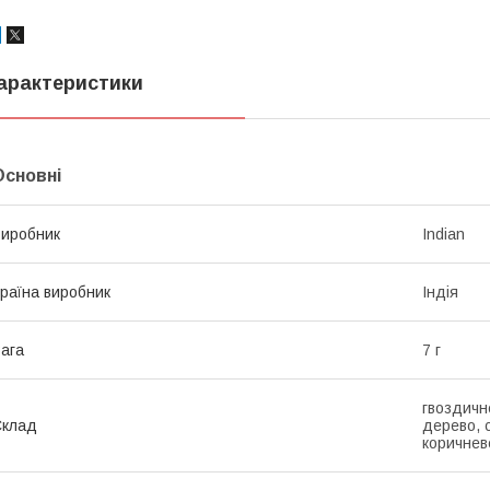
арактеристики
Основні
иробник
Indian
раїна виробник
Індія
ага
7 г
гвоздичн
Склад
дерево, 
коричнев