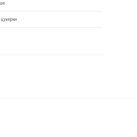
аше
 цукерки